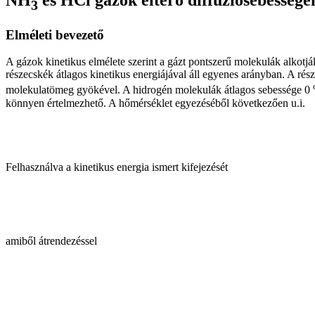
3
Elméleti bevezető
A gázok kinetikus elmélete szerint a gázt pontszerű molekulák alkotj
részecskék átlagos kinetikus energiájával áll egyenes arányban. A ré
molekulatömeg gyökével. A hidrogén molekulák átlagos sebessége 0
könnyen értelmezhető. A hőmérséklet egyezéséből következően u.i.
Felhasználva a kinetikus energia ismert kifejezését
amiből átrendezéssel