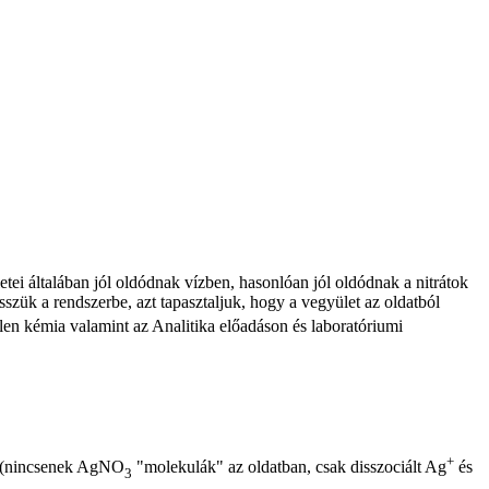
ei általában jól oldódnak vízben, hasonlóan jól oldódnak a nitrátok
isszük a rendszerbe, azt tapasztaljuk, hogy a vegyület az oldatból
en kémia valamint az Analitika előadáson és laboratóriumi
+
en (nincsenek AgNO
"molekulák" az oldatban, csak disszociált Ag
és
3