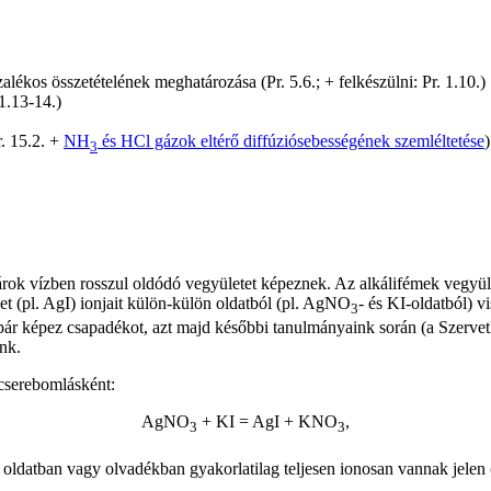
lékos összetételének meghatározása (Pr. 5.6.; + felkészülni: Pr. 1.10.)
 1.13-14.)
. 15.2. +
NH
és HCl gázok eltérő diffúziósebességének szemléltetése
)
3
rok vízben rosszul oldódó vegyületet képeznek. Az alkálifémek vegyület
let (pl. AgI) ionjait külön-külön oldatból (pl. AgNO
- és KI-oldatból) v
3
ár képez csapadékot, azt majd későbbi tanulmányaink során (a Szervetl
nk.
cserebomlásként:
AgNO
+ KI = AgI + KNO
,
3
3
k oldatban vagy olvadékban gyakorlatilag teljesen ionosan vannak jel