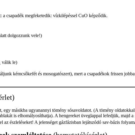
: a csapadék megfeketedik: vízkilépéssel CuO képződik.
latt dolgozzunk vele!)
válik le)
4
ljunk kémcsőkefét és mosogatószert), mert a csapadékok frissen jobban 
rlet)
 egy másikba ugyanannyi tömény sósavoldatot. (A tömény oldatokkal c
ablakát is elhomályosíthatja). A hengereket üveglappal lefedjük, majd a
 az észleléseket! A jelenséget gázfázisban lejátszódó sav-bázis folyamat
nek szemléltetése
(bemutatókísérlet)