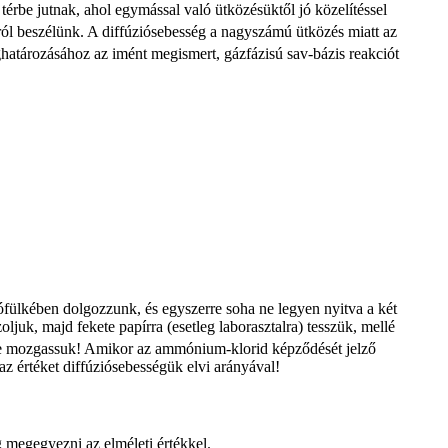
érbe jutnak, ahol egymással való ütközésüktől jó közelítéssel
ról beszélünk. A diffúziósebesség a nagyszámú ütközés miatt az
határozásához az imént megismert, gázfázisú sav-bázis reakciót
vófülkében dolgozzunk, és egyszerre soha ne legyen nyitva a két
ljuk, majd fekete papírra (esetleg laborasztalra) tesszük, mellé
ár ne mozgassuk! Amikor az ammónium-klorid képződését jelző
 az értéket diffúziósebességük elvi arányával!
 megegyezni az elméleti értékkel.