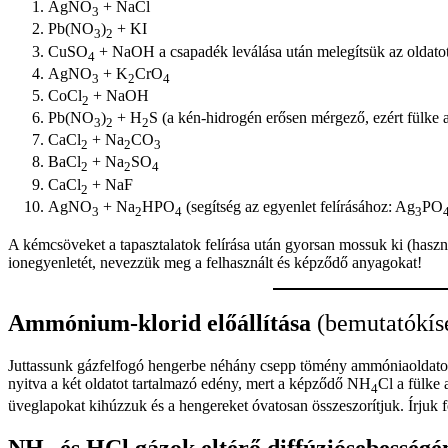
AgNO
+ NaCl
3
Pb(NO
)
+ KI
3
2
CuSO
+ NaOH a csapadék leválása után melegítsük az oldatot
4
AgNO
+ K
CrO
3
2
4
CoCl
+ NaOH
2
Pb(NO
)
+ H
S (a kén-hidrogén erősen mérgező, ezért fülke a
3
2
2
CaCl
+ Na
CO
2
2
3
BaCl
+ Na
SO
2
2
4
CaCl
+ NaF
2
AgNO
+ Na
HPO
(segítség az egyenlet felírásához: Ag
PO
3
2
4
3
A kémcsöveket a tapasztalatok felírása után gyorsan mossuk ki (haszná
ionegyenletét, nevezzük meg a felhasznált és képződő anyagokat!
Ammónium-klorid
előállítása
(bemutatókísé
Juttassunk gázfelfogó hengerbe néhány csepp tömény ammóniaoldatot,
nyitva a két oldatot tartalmazó edény, mert a képződő NH
Cl a fülke 
4
üveglapokat kihúzzuk és a hengereket óvatosan összeszorítjuk. Írjuk fel
NH
és HCl gázok eltérő diffúziósebességé