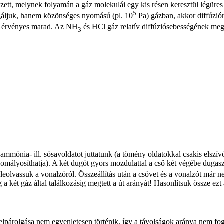
tt, melynek folyamán a gáz molekulái egy kis résen keresztül légüres t
5
gáljuk, hanem közönséges nyomású (pl. 10
Pa) gázban, akkor diffúzió
g érvényes marad. Az NH
és HCl gáz relatív diffúziósebességének meg
3
ammónia- ill. sósavoldatot juttatunk (a tömény oldatokkal csakis elszí
lhomályosíthatja). A két dugót gyors mozdulattal a cső két végébe dugaszo
t leolvassuk a vonalzóról. Összeállítás után a csövet és a vonalzót m
a két gáz által találkozásig megtett a út arányát! Hasonlítsuk össze ezt
elpárolgása nem egyenletesen történik, így a távolságok aránya nem fog