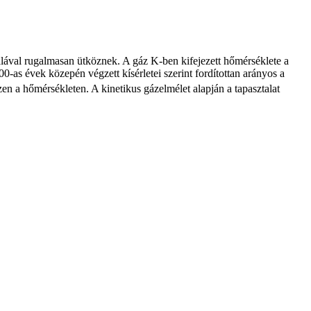
alával rugalmasan ütköznek. A gáz K-ben kifejezett hőmérséklete a
-as évek közepén végzett kísérletei szerint fordítottan arányos a
n a hőmérsékleten. A kinetikus gázelmélet alapján a tapasztalat