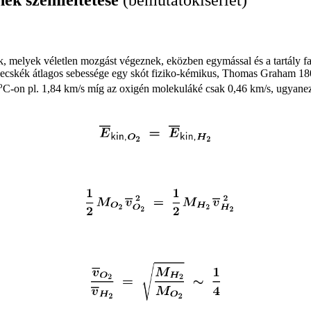
ák, melyek véletlen mozgást végeznek, eközben egymással és a tartály f
szecskék átlagos sebessége egy skót fiziko-kémikus, Thomas Graham 1800
o
C-on pl. 1,84 km/s míg az oxigén molekuláké csak 0,46 km/s, ugyaneze