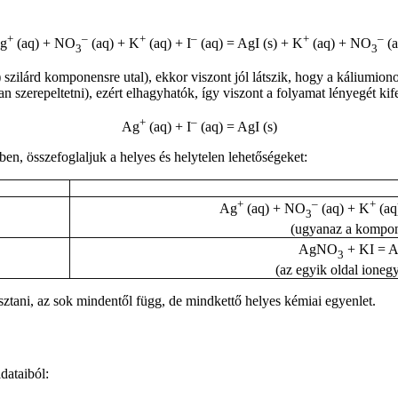
+
–
+
–
+
–
g
(aq) + NO
(aq) + K
(aq) + I
(aq) = AgI (s) + K
(aq) + NO
(a
3
3
s) szilárd komponensre utal), ekkor viszont jól látszik, hogy a káliumio
zerepeltetni), ezért elhagyhatók, így viszont a folyamat lényegét kife
+
–
Ag
(aq) + I
(aq) = AgI (s)
en, összefoglaljuk a helyes és helytelen lehetőségeket:
+
–
+
Ag
(aq) + NO
(aq) + K
(aq)
3
(ugyanaz a kompon
AgNO
+ KI = A
3
(az egyik oldal ioneg
ztani, az sok mindentől függ, de mindkettő helyes kémiai egyenlet.
dataiból: