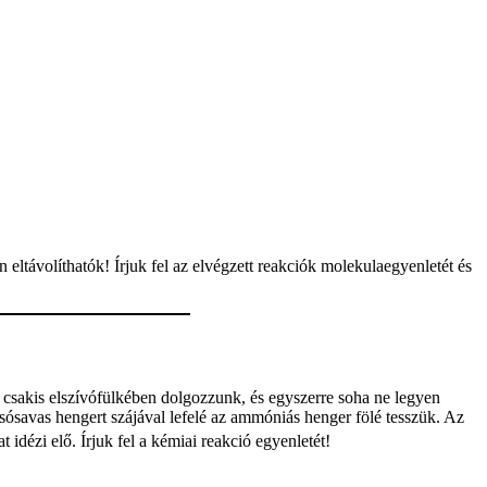
eltávolíthatók! Írjuk fel az elvégzett reakciók molekulaegyenletét és
sakis elszívófülkében dolgozzunk, és egyszerre soha ne legyen
 sósavas hengert szájával lefelé az ammóniás henger fölé tesszük. Az
 idézi elő. Írjuk fel a kémiai reakció egyenletét!