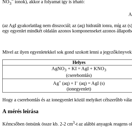
–
NO
ionok), akkor a folyamat így is írható:
3
A
(az AgI gyakorlatilag nem disszociál; az (aq) hidratált ionra, míg az (
egy egyenlet mindkét oldalán azonos komponenseket azonos állapotban s
Mivel az ilyen egyenletekkel sok gond szokott lenni a jegyzőkönyvekb
Helyes
AgNO
+ KI = AgI + KNO
3
3
(cserebomlás)
+
–
Ag
(aq) + I
(aq) = AgI (s)
(ionegyenlet)
Hogy a cserebomlás és az ionegyenlet közül melyiket célszerűbb válas
A mérés leírása
3
Kémcsőben öntsünk össze kb. 2-2 cm
-t az alábbi anyagok reagens ol