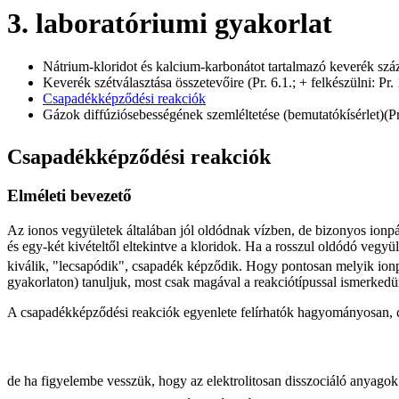
3. laboratóriumi gyakorlat
Nátrium-kloridot és kalcium-karbonátot tartalmazó keverék száza
Keverék szétválasztása összetevőire (Pr. 6.1.; + felkészülni: Pr.
Csapadékképződési reakciók
Gázok diffúziósebességének szemléltetése (bemutatókísérlet)(Pr
Csapa
dékképződési reakciók
Elméleti bevezető
Az ionos vegyületek általában jól oldódnak vízben, de bizonyos ionpá
és egy-két kivételtől eltekintve a kloridok. Ha a rosszul oldódó vegyü
kiválik, "lecsapódik", csapadék képződik. Hogy pontosan melyik ionp
gyakorlaton) tanuljuk, most csak magával a reakciótípussal ismerkedü
A csapadékképződési reakciók egyenlete felírhatók hagyományosan, 
de ha figyelembe vesszük, hogy az elektrolitosan disszociáló anyago