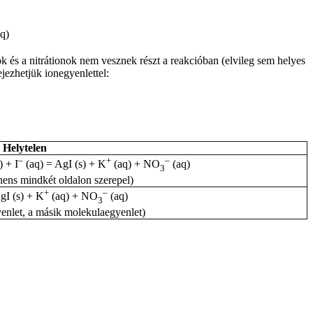
q)
nok és a nitrátionok nem vesznek részt a reakcióban (elvileg sem helyes
jezhetjük ionegyenlettel:
Helytelen
–
+
–
 + I
(aq) = AgI (s) + K
(aq) + NO
(aq)
3
ens mindkét oldalon szerepel)
+
–
gI (s) + K
(aq) + NO
(aq)
3
yenlet, a másik molekulaegyenlet)