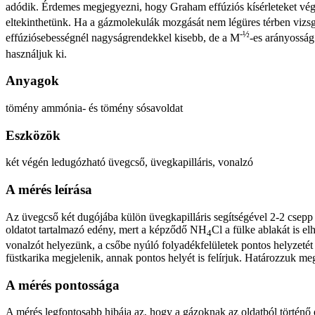
adódik. Érdemes megjegyezni, hogy Graham effúziós kísérleteket végze
eltekinthetünk. Ha a gázmolekulák mozgását nem légüres térben vizs
-½
effúziósebességnél nagyságrendekkel kisebb, de a M
-es arányossá
használjuk ki.
Anyagok
tömény ammónia- és tömény sósavoldat
Eszközök
két végén ledugózható üvegcső, üvegkapilláris, vonalzó
A mérés leírása
Az üvegcső két dugójába külön üvegkapilláris segítségével 2-2 csepp 
oldatot tartalmazó edény, mert a képződő NH
Cl a fülke ablakát is e
4
vonalzót helyezünk, a csőbe nyúló folyadékfelületek pontos helyzeté
füstkarika megjelenik, annak pontos helyét is felírjuk. Határozzuk meg 
A mérés pontossága
A mérés legfontosabb hibája az, hogy a gázoknak az oldatból történő 