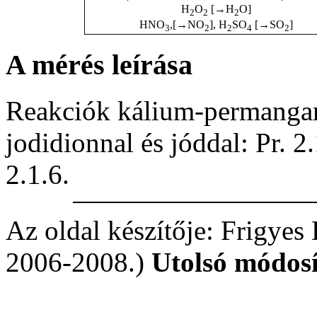
H
O
[
→H
O
]
2
2
2
HNO
,[
→NO
], H
SO
[
→SO
]
3
2
2
4
2
A mérés leírása
Reakciók kálium-permanganá
jodidionnal és jóddal: Pr. 2
2.1.6.
Az oldal készítője: Frigyes
2006-2008.)
Utolsó módosít