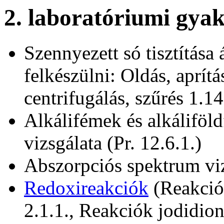
2. laboratóriumi gyak
Szennyezett só tisztítása á
felkészülni: Oldás, aprítá
centrifugálás, szűrés 1.14
Alkálifémek és alkálifö
vizsgálata (Pr. 12.6.1.)
Abszorpciós spektrum vizs
Redoxireakciók
(Reakció
2.1.1., Reakciók jodidionn