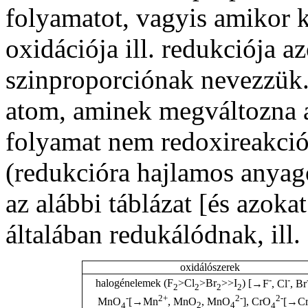
folyamatot, vagyis amikor
oxidációja ill. redukciója a
szinproporciónak nevezzük.
atom, aminek megváltozna a
folyamat nem redoxireakció
(redukcióra hajlamos anyago
az alábbi táblázat [és azok
általában redukálódnak, ill.
oxidálószerek
-
-
halogénelemek (F
>Cl
>Br
>>I
) [
→F
, Cl
, Br
2
2
2
2
-
2+
2-
2-
MnO
[
→Mn
, MnO
, MnO
], CrO
[
→C
4
2
4
4