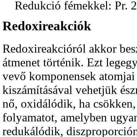
Redukció fémekkel: Pr. 2
Redox
ireakciók
Redoxireakcióról akkor besz
átmenet történik. Ezt legeg
vevő komponensek atomjai
kiszámításával vehetjük és
nő, oxidálódik, ha csökken,
folyamatot, amelyben ugya
redukálódik, diszproporción