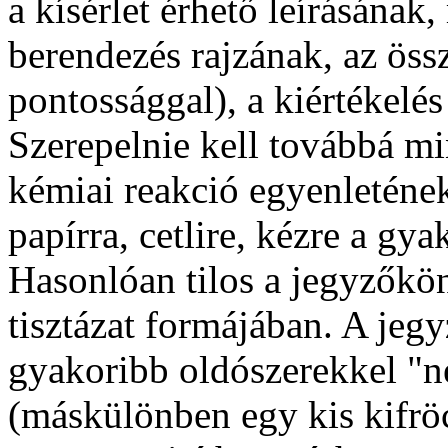
a kísérlet érhető leírásána
berendezés rajzának, az össz
pontossággal), a kiértékel
Szerepelnie kell továbbá m
kémiai reakció egyenletének
papírra, cetlire, kézre a gya
Hasonlóan tilos a jegyzőkö
tisztázat formájában. A jeg
gyakoribb oldószerekkel "ne
(máskülönben egy kis kifrö