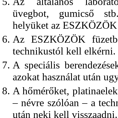
Az általános laborató
üvegbot, gumicső stb.
helyüket az ESZKÖZÖK f
Az ESZKÖZÖK füzetben
technikustól kell elkérni.
A speciális berendezése
azokat használat után ugy
A hőmérőket, platinaelek
– névre szólóan – a techn
után neki kell visszaadni.