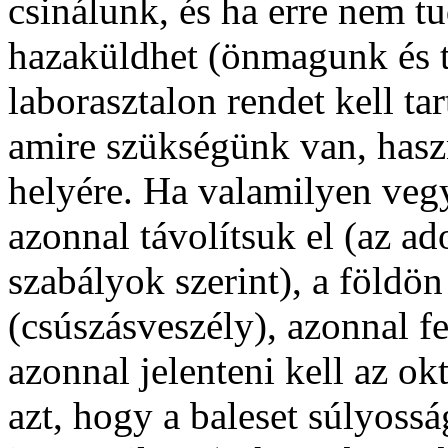
csinálunk, és ha erre nem t
hazaküldhet (önmagunk és t
laborasztalon rendet kell tar
amire szükségünk van, hasz
helyére. Ha valamilyen vegys
azonnal távolítsuk el (az ad
szabályok szerint), a földön 
(csúszásveszély), azonnal f
azonnal jelenteni kell az ok
azt, hogy a baleset súlyossá