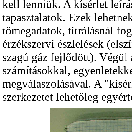
kell lenniük. A kísérlet leí
tapasztalatok. Ezek lehetne
tömegadatok, titrálásnál fo
érzékszervi észlelések (elsz
szagú gáz fejlődött). Végül
számításokkal, egyenletekke
megválaszolásával. A "kísér
szerkezetet lehetőleg egyért