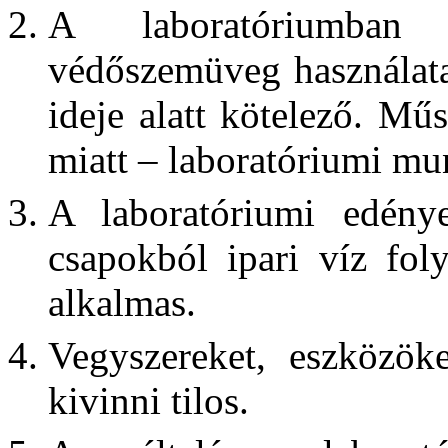
A laboratóriumba
védőszemüveg használata 
ideje alatt kötelező. Mű
miatt – laboratóriumi mu
A laboratóriumi edény
csapokból ipari víz fol
alkalmas.
Vegyszereket, eszközök
kivinni tilos.