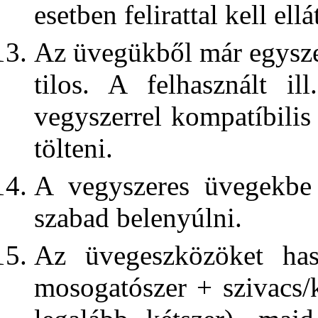
esetben felirattal kell ellá
Az üvegükből már egyszer 
tilos. A felhasznált i
vegyszerrel kompatíbili
tölteni.
A vegyszeres üvegekbe 
szabad belenyúlni.
Az üvegeszközöket has
mosogatószer + szivacs/ke