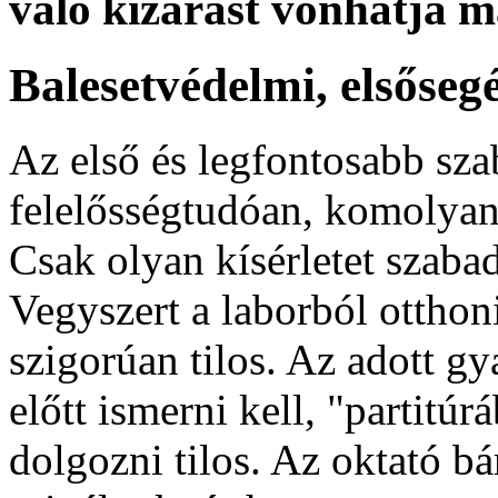
való kizárást vonhatja 
Bal
esetvédelmi, elsőseg
Az első és legfontosabb sza
felelősségtudóan, komolyan
Csak olyan kísérletet szabad
Vegyszert a laborból otthon
szigorúan tilos. Az adott gy
előtt ismerni kell, "partitú
dolgozni tilos. Az oktató b