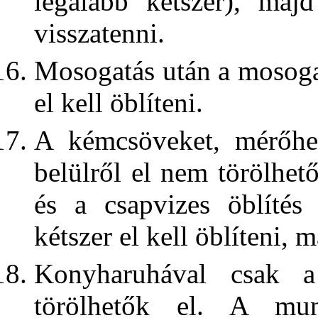
legalább kétszer), maj
visszatenni.
Mosogatás után a mosogat
el kell öblíteni.
A kémcsöveket, mérőheng
belülről el nem törölhe
és a csapvizes öblítés 
kétszer el kell öblíteni, m
Konyharuhával csak a
törölhetők el. A munk