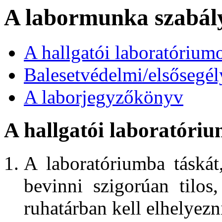
A labormunka szabál
A hallgatói laboratórium
Balesetvédelmi/elsősegél
A laborjegyzőkönyv
A h
allgatói laboratóri
A laboratóriumba táskát,
bevinni szigorúan tilos,
ruhatárban kell elhelyezn