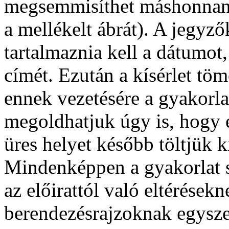
megsemmisíthet máshonnan b
a mellékelt ábrát). A jegy
tartalmaznia kell a dátumot,
címét. Ezután a kísérlet töm
ennek vezetésére a gyakorlat
megoldhatjuk úgy is, hogy e
üres helyet később töltjük ki
Mindenképpen a gyakorlat s
az előirattól való eltérések
berendezésrajzoknak egysze